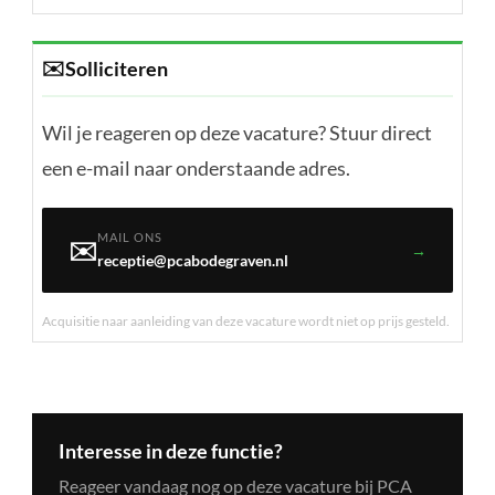
✉️
Solliciteren
Wil je reageren op deze vacature? Stuur direct
een e-mail naar onderstaande adres.
MAIL ONS
✉️
→
receptie@pcabodegraven.nl
Acquisitie naar aanleiding van deze vacature wordt niet op prijs gesteld.
Interesse in deze functie?
Reageer vandaag nog op deze vacature bij PCA