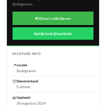
Bodegraven.
✉ Direct solliciteren
Bekijk bedrijfswebsite
VACATURE INFO
📍
Locatie
Bodegraven
🕐
Dienstverband
Fulltime
📅
Geplaatst
30 augustus 2024