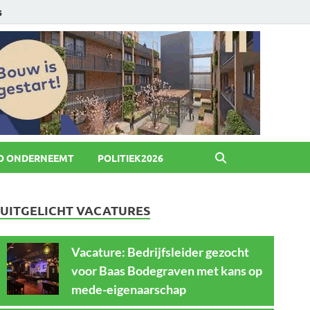
6
O ONDERNEEMT
POLITIEK2026
UITGELICHT VACATURES
Vacature: Bedrijfsleider gezocht
voor Baas Bodegraven met kans op
mede-eigenaarschap