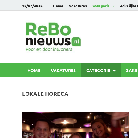
16/07/2026
Home
Vacatures
Categorie
Zakelijke
Rebonie
Voor en door inwoners
HOME
VACATURES
CATEGORIE
ZAKE
LOKALE HORECA