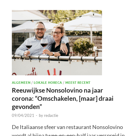
ALGEMEEN
/
LOKALE HORECA
/
MEEST RECENT
Reeuwijkse Nonsolovino na jaar
corona: “Omschakelen, [maar] draai
gevonden”
09/04/2021
-
by
redactie
De Italiaanse sfeer van restaurant Nonsolovino
wordt al bijna twee-en-een-half jaar verspreid in