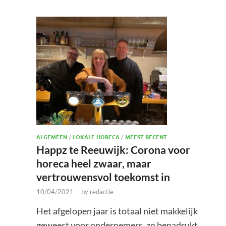
ALGEMEEN
/
LOKALE HORECA
/
MEEST RECENT
Happz te Reeuwijk: Corona voor
horeca heel zwaar, maar
vertrouwensvol toekomst in
10/04/2021
-
by
redactie
Het afgelopen jaar is totaal niet makkelijk
geweest voor ondernemers, zo benadrukt