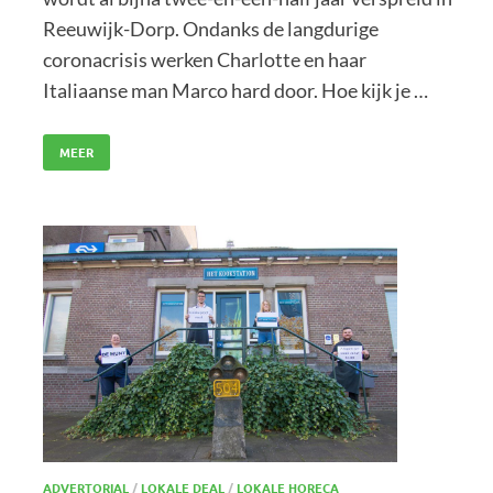
Reeuwijk-Dorp. Ondanks de langdurige
coronacrisis werken Charlotte en haar
Italiaanse man Marco hard door. Hoe kijk je …
MEER
ADVERTORIAL
/
LOKALE DEAL
/
LOKALE HORECA