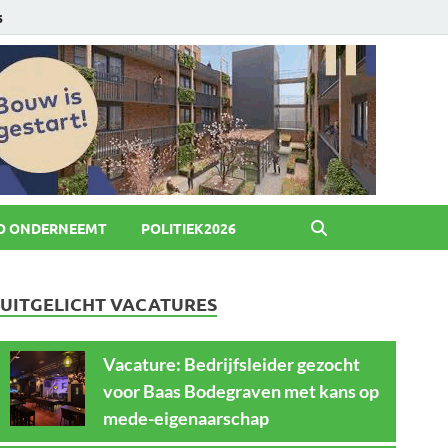
6
O ONDERNEEMT
POLITIEK2026
UITGELICHT VACATURES
Vacature: Bedrijfsleider gezocht
voor Baas Bodegraven met kans op
mede-eigenaarschap