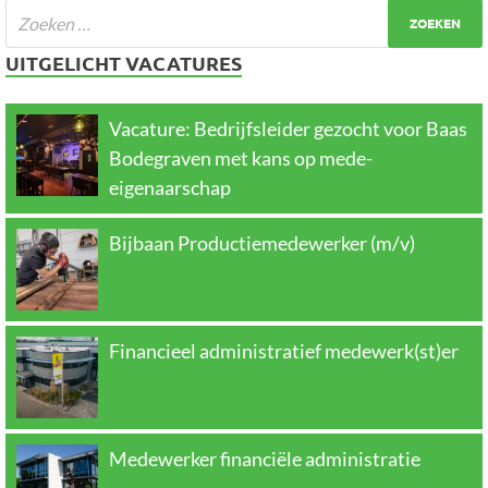
UITGELICHT VACATURES
Vacature: Bedrijfsleider gezocht voor Baas
Bodegraven met kans op mede-
eigenaarschap
Bijbaan Productiemedewerker (m/v)
Financieel administratief medewerk(st)er
Medewerker financiële administratie