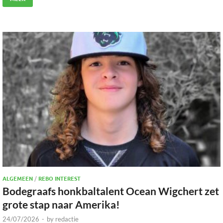
ALGEMEEN
/
REBO INTEREST
Bodegraafs honkbaltalent Ocean Wigchert zet
grote stap naar Amerika!
24/07/2026
-
by
redactie