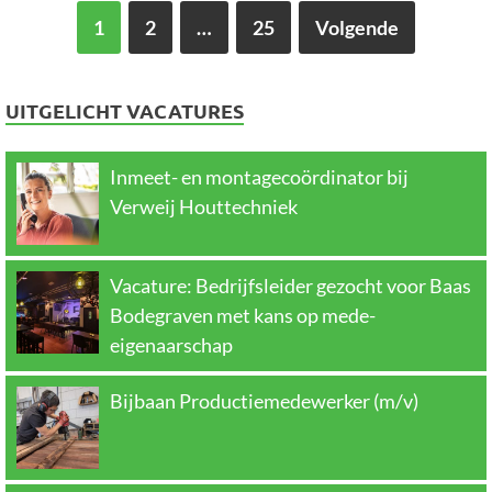
1
2
…
25
Volgende
UITGELICHT VACATURES
Inmeet- en montagecoördinator bij
Verweij Houttechniek
Vacature: Bedrijfsleider gezocht voor Baas
Bodegraven met kans op mede-
eigenaarschap
Bijbaan Productiemedewerker (m/v)