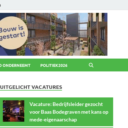
6
O ONDERNEEMT
POLITIEK2026
UITGELICHT VACATURES
Vacature: Bedrijfsleider gezocht
voor Baas Bodegraven met kans op
mede-eigenaarschap