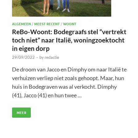
ALGEMEEN
/
MEEST RECENT
/
WOONT
ReBo-Woont: Bodegraafs stel “vertrekt
toch niet” naar Italië, woningzoektocht
in eigen dorp
29/09/2022
-
by
redactie
De droom van Jacco en Dimphy om naar Italië te
verhuizen verliep niet zoals gehoopt. Maar, hun
huis in Bodegraven was al verkocht. Dimphy
(41), Jacco (41) en hun twee …
MEER