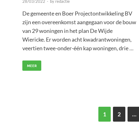
28/03/2022
-
by
redactie
De gemeente en Boer Projectontwikkeling BV
zijn een overeenkomst aangegaan voor de bouw
van 29 woningen in het plan De Wijde
Wiericke. Er worden acht kwadrantwoningen,
veertien twee-onder-één kap woningen, drie …
MEER
1
2
…