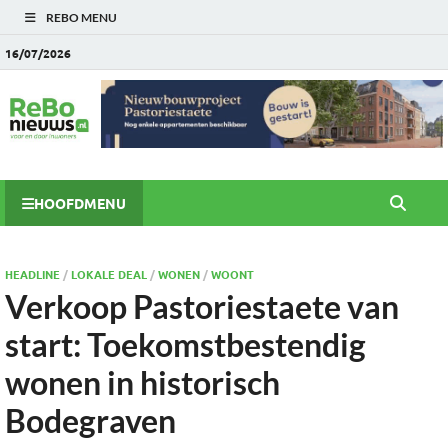
REBO MENU
16/07/2026
HOOFDMENU
HEADLINE
/
LOKALE DEAL
/
WONEN
/
WOONT
Verkoop Pastoriestaete van
start: Toekomstbestendig
wonen in historisch
Bodegraven