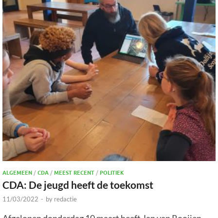
ALGEMEEN
/
CDA
/
MEEST RECENT
/
POLITIEK
CDA: De jeugd heeft de toekomst
11/03/2022
-
by
redactie
Afgelopen donderdag 10 maart heeft Jan van Rooijen