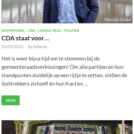
ADVERTORIAL
/
CDA
/
LOKALE DEAL
/
POLITIEK
CDA staat voor…
10/03/2022
-
by
redactie
Het is weer bijna tijd om te stemmen bij de
gemeenteraadsverkiezingen! Om alle partijen en hun
standpunten duidelijk op een rijtje te zetten, stellen de
lijsttrekkers zichzelf én hun fracties …
MEER