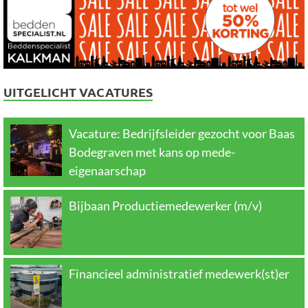
UITGELICHT VACATURES
Vacature: Bedrijfsleider gezocht voor Baas
Bodegraven met kans op mede-
eigenaarschap
Bijbaan Productiemedewerker (m/v)
Financieel administratief medewerk(st)er