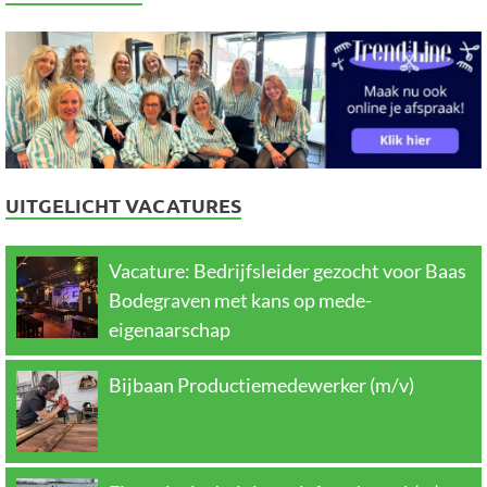
UITGELICHT VACATURES
Vacature: Bedrijfsleider gezocht voor Baas
Bodegraven met kans op mede-
eigenaarschap
Bijbaan Productiemedewerker (m/v)