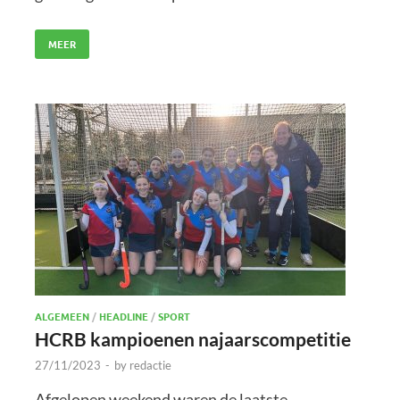
MEER
ALGEMEEN
/
HEADLINE
/
SPORT
HCRB kampioenen najaarscompetitie
27/11/2023
-
by
redactie
Afgelopen weekend waren de laatste