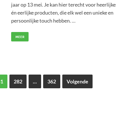
jaar op 13 mei. Je kan hier terecht voor heerlijke
én eerlijke producten, die elk wel een unieke en
persoonlijke touch hebben. …
MEER
81
282
…
362
Volgende