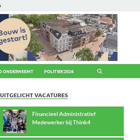
6
O ONDERNEEMT
POLITIEK2026
UITGELICHT VACATURES
Financieel Administratief
Medewerker bij Think4