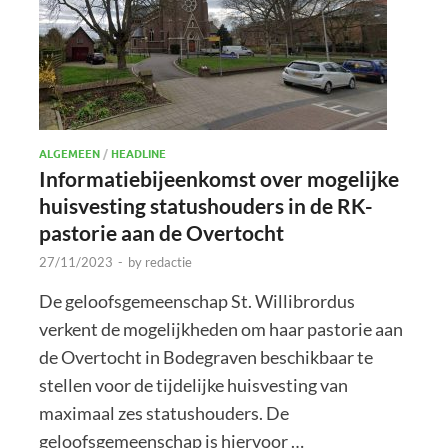
ALGEMEEN
/
HEADLINE
Informatiebijeenkomst over mogelijke
huisvesting statushouders in de RK-
pastorie aan de Overtocht
27/11/2023
-
by
redactie
De geloofsgemeenschap St. Willibrordus
verkent de mogelijkheden om haar pastorie aan
de Overtocht in Bodegraven beschikbaar te
stellen voor de tijdelijke huisvesting van
maximaal zes statushouders. De
geloofsgemeenschap is hiervoor …