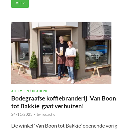
MEER
ALGEMEEN
/
HEADLINE
Bodegraafse koffiebranderij ‘Van Boon
tot Bakkie’ gaat verhuizen!
24/11/2023
-
by
redactie
De winkel ‘Van Boon tot Bakkie’ openende vorig