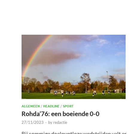
ALGEMEEN
/
HEADLINE
/
SPORT
Rohda’76: een boeiende 0-0
27/11/2023
-
by
redactie
Bij sommige doelpuntloze wedstrijden valt er