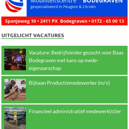
UITGELICHT VACATURES
Vacature: Bedrijfsleider gezocht voor Baas
Bodegraven met kans op mede-
eigenaarschap
Bijbaan Productiemedewerker (m/v)
Financieel administratief medewerk(st)er