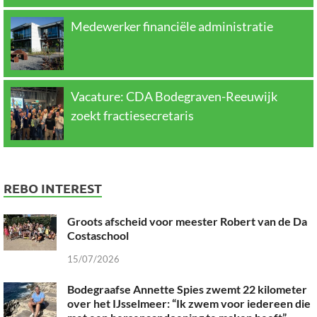
Medewerker financiële administratie
Vacature: CDA Bodegraven-Reeuwijk
zoekt fractiesecretaris
REBO INTEREST
Groots afscheid voor meester Robert van de Da
Costaschool
15/07/2026
Bodegraafse Annette Spies zwemt 22 kilometer
over het IJsselmeer: “Ik zwem voor iedereen die