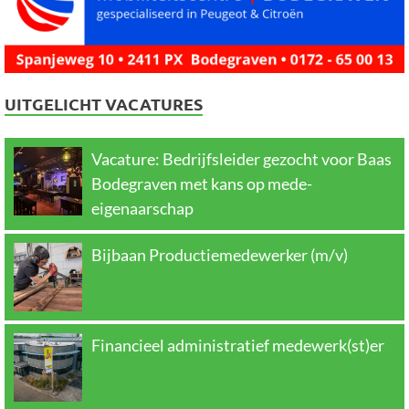
UITGELICHT VACATURES
Vacature: Bedrijfsleider gezocht voor Baas
Bodegraven met kans op mede-
eigenaarschap
Bijbaan Productiemedewerker (m/v)
Financieel administratief medewerk(st)er