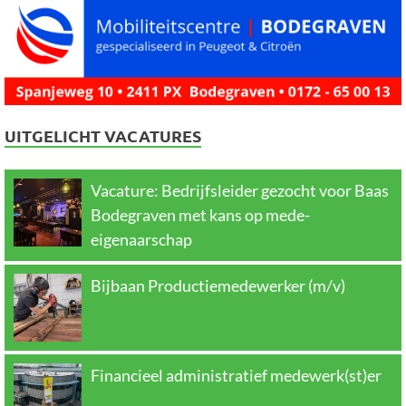
UITGELICHT VACATURES
Vacature: Bedrijfsleider gezocht voor Baas
Bodegraven met kans op mede-
eigenaarschap
Bijbaan Productiemedewerker (m/v)
Financieel administratief medewerk(st)er