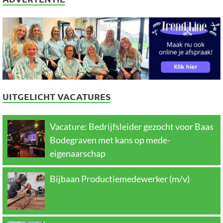
UITGELICHT VACATURES
Vacature: Bedrijfsleider gezocht voor Baas
Bodegraven met kans op mede-
eigenaarschap
Bijbaan Productiemedewerker (m/v)