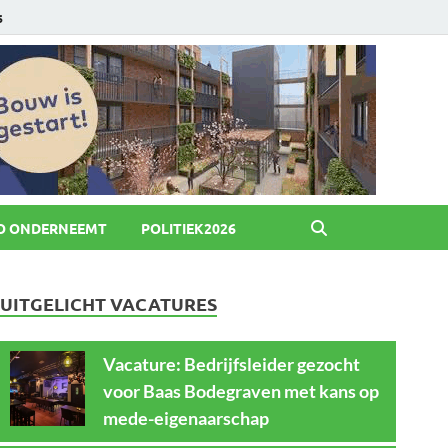
6
O ONDERNEEMT
POLITIEK2026
UITGELICHT VACATURES
Vacature: Bedrijfsleider gezocht
voor Baas Bodegraven met kans op
mede-eigenaarschap