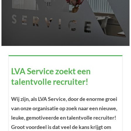
LVA Service zoekt een
LVA Service zoekt een
talentvolle recruiter!
talentvolle recruiter!
Bodegraven
Wij zijn, als LVA Service, door de enorme groei
van onze organisatie op zoek naar een nieuwe,
leuke, gemotiveerde en talentvolle recruiter!
Groot voordeel is dat veel de kans krijgt om