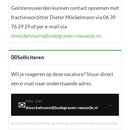
Geïnteresseerden kunnen contact opnemen met
fractievoorzitter Dieter Möckelmann via 06 39
76 29 29 of per e-mail via
dmockelmann@bodegraven-reeuwijk.nl
.
✉️
Solliciteren
Wil je reageren op deze vacature? Stuur direct
een e-mail naar onderstaande adres.
MAIL ONS
✉️
→
dmockelmann@bodegraven-reeuwijk.nl
Acquisitie naar aanleiding van deze vacature wordt niet op prijs gesteld.