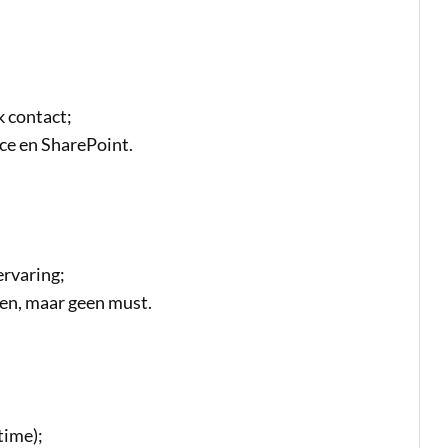
k contact;
ce en SharePoint.
ervaring;
en, maar geen must.
time);