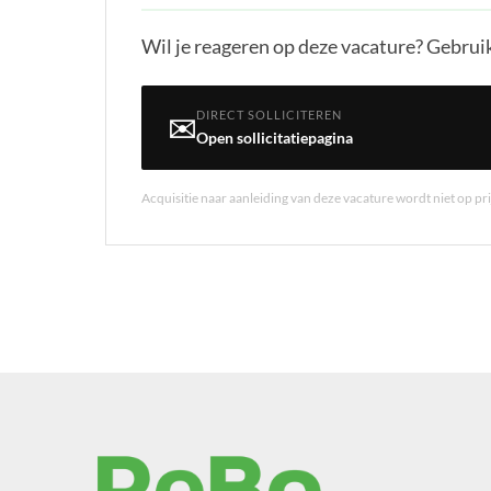
Wil je reageren op deze vacature? Gebruik
DIRECT SOLLICITEREN
✉️
Open sollicitatiepagina
Acquisitie naar aanleiding van deze vacature wordt niet op prij