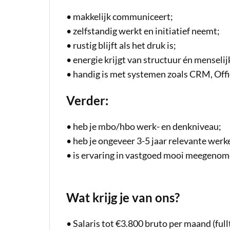
•
makkelijk communiceert;
•
zelfstandig werkt en initiatief neemt;
•
rustig blijft als het druk is;
•
energie krijgt van structuur én menselij
•
handig is met systemen zoals CRM, Offi
Verder:
•
heb je mbo/hbo werk- en denkniveau;
•
heb je ongeveer 3-5 jaar relevante werk
•
is ervaring in vastgoed mooi meegenom
Wat krijg je van ons?
•
Salaris tot €3.800 bruto per maand (full