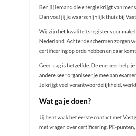
VastgoedCert — Bodegraven
Ben jij iemand die energie krijgt van men
Dan voel jij je waarschijnlijk thuis bij Va
📍 Bodegraven
🕐 Fulltime
📅 3 ma
⏳ Reageren t/m 20 juni 2026
Wij zijn hét kwaliteitsregister voor make
Nederland. Achter de schermen zorgen we
✉ Direct solliciteren
certificering op orde hebben en daar komt 
Geen dag is hetzelfde. De ene keer help je
andere keer organiseer je mee aan exame
Je krijgt veel verantwoordelijkheid, werkt
Wat ga je doen?
Jij bent vaak het eerste contact met Vast
met vragen over certificering, PE-punten,