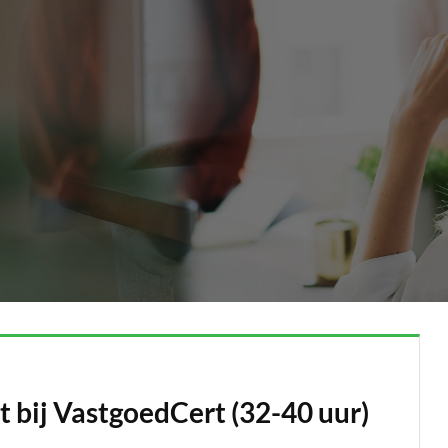
tcontact bij
2-40 uur)
bij VastgoedCert (32-40 uur)