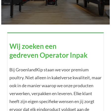
Wij zoeken een
Wij zoeken een
gedreven Operator Inpak
gedreven Operator Inpak
Groenland Kip — Bodegraven
Bij
GroenlandKip
staan we voor premium
poultry
. Niet alleen in kakelverse kwaliteit, maar
ook in de manier waarop we onze producten
verwerken, verpakken en leveren. Elke klant
heeft zijn eigen specifieke wensen en jij zorgt
ervoor dat elk eindproduct voldoet aan de