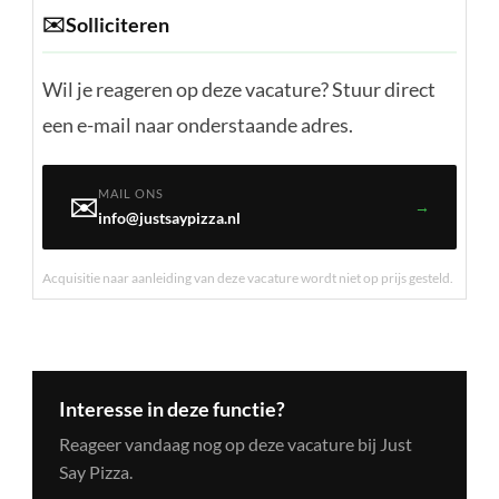
✉️
Solliciteren
Wil je reageren op deze vacature? Stuur direct
een e-mail naar onderstaande adres.
MAIL ONS
✉️
→
info@justsaypizza.nl
Acquisitie naar aanleiding van deze vacature wordt niet op prijs gesteld.
Interesse in deze functie?
Reageer vandaag nog op deze vacature bij Just
Say Pizza.