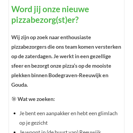
Word jij onze nieuwe
Word jij onze nieuwe
pizzabezorg(st)er?
pizzabezorg(st)er?
Just Say Pizza — Reeuwijk
Wij zijn op zoek naar enthousiaste
pizzabezorgers die ons team komen versterken
op de zaterdagen. Je werkt in een gezellige
sfeer en bezorgt onze pizza’s op de mooiste
plekken binnen Bodegraven-Reeuwijk en
Gouda.
🎯
Wat we zoeken:
Je bent een aanpakker en hebt een glimlach
op je gezicht
Je woont in (de buurt van) Reeuwijk