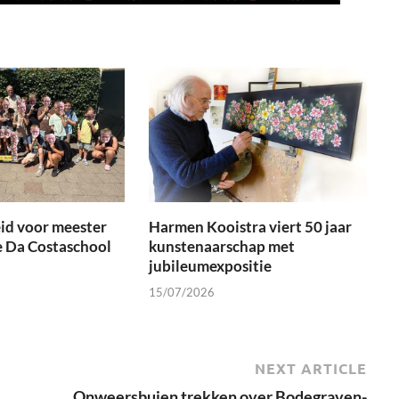
id voor meester
Harmen Kooistra viert 50 jaar
e Da Costaschool
kunstenaarschap met
jubileumexpositie
15/07/2026
NEXT ARTICLE
Onweersbuien trekken over Bodegraven-