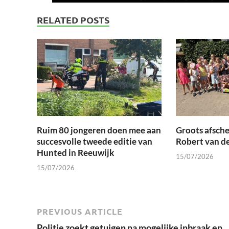
RELATED POSTS
Ruim 80 jongeren doen mee aan
Groots afsche
succesvolle tweede editie van
Robert van d
Hunted in Reeuwijk
15/07/2026
15/07/2026
PREVIOUS ARTICLE
Politie zoekt getuigen na mogelijke inbraak en