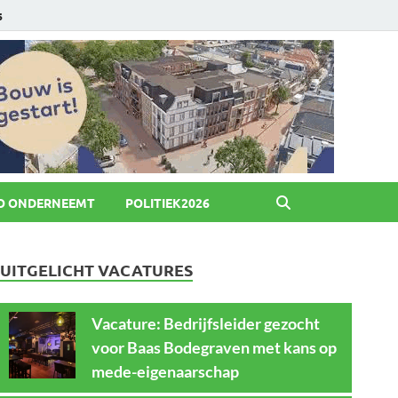
6
O ONDERNEEMT
POLITIEK2026
UITGELICHT VACATURES
Vacature: Bedrijfsleider gezocht
voor Baas Bodegraven met kans op
mede-eigenaarschap