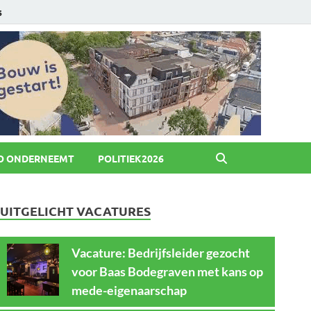
6
O ONDERNEEMT
POLITIEK2026
UITGELICHT VACATURES
Vacature: Bedrijfsleider gezocht
voor Baas Bodegraven met kans op
mede-eigenaarschap