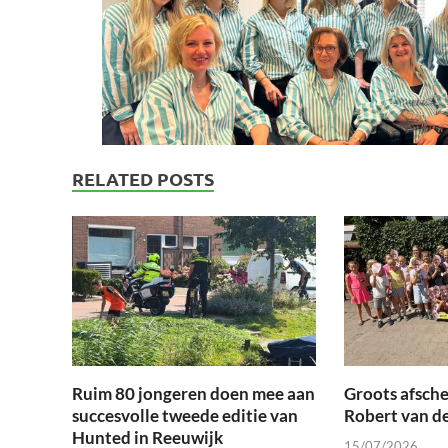
RELATED POSTS
Ruim 80 jongeren doen mee aan
Groots afsche
succesvolle tweede editie van
Robert van d
Hunted in Reeuwijk
15/07/2026