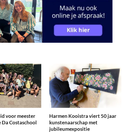
id voor meester
Harmen Kooistra viert 50 jaar
e Da Costaschool
kunstenaarschap met
jubileumexpositie