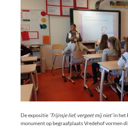
De expositie
‘Trijnsje lief, vergeet mij niet’
in het
monument op begraafplaats Vredehof vormen dit j