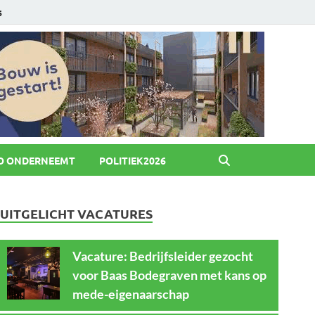
6
O ONDERNEEMT
POLITIEK2026
UITGELICHT VACATURES
Vacature: Bedrijfsleider gezocht
voor Baas Bodegraven met kans op
mede-eigenaarschap