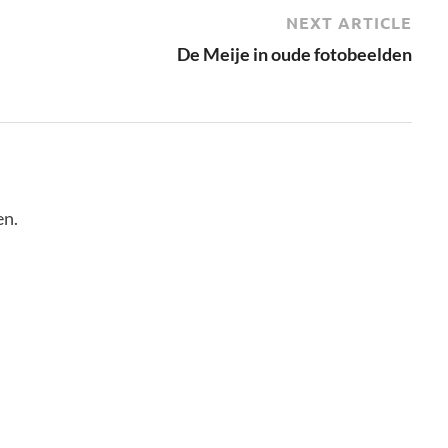
NEXT ARTICLE
De Meije in oude fotobeelden
en.