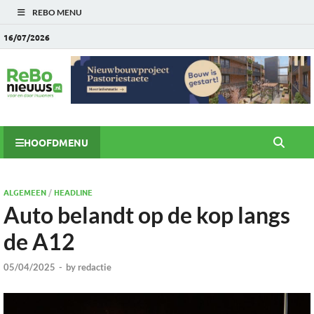
REBO MENU
16/07/2026
HOOFDMENU
ALGEMEEN
/
HEADLINE
Auto belandt op de kop langs
de A12
05/04/2025
-
by
redactie