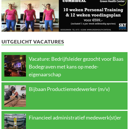
UITGELICHT VACATURES
Vacature: Bedrijfsleider gezocht voor Baas
Bodegraven met kans op mede-
eigenaarschap
Bijbaan Productiemedewerker (m/v)
Financieel administratief medewerk(st)er