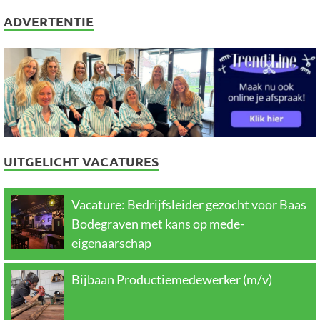
ADVERTENTIE
UITGELICHT VACATURES
Vacature: Bedrijfsleider gezocht voor Baas
Bodegraven met kans op mede-
eigenaarschap
Bijbaan Productiemedewerker (m/v)