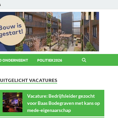
6
O ONDERNEEMT
POLITIEK2026
UITGELICHT VACATURES
Vacature: Bedrijfsleider gezocht
voor Baas Bodegraven met kans op
mede-eigenaarschap