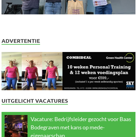
ADVERTENTIE
UITGELICHT VACATURES
Vacature: Bedrijfsleider gezocht voor Baas
Bodegraven met kans op mede-
eigenaarschap