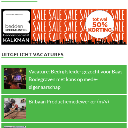
UITGELICHT VACATURES
Vacature: Bedrijfsleider gezocht voor Baas
Bodegraven met kans op mede-
eigenaarschap
Bijbaan Productiemedewerker (m/v)