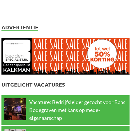
ADVERTENTIE
UITGELICHT VACATURES
Vacature: Bedrijfsleider gezocht voor Baas
Bodegraven met kans op mede-
eigenaarschap