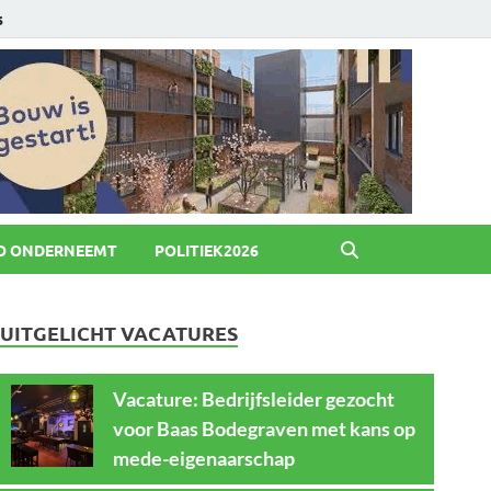
6
O ONDERNEEMT
POLITIEK2026
UITGELICHT VACATURES
Vacature: Bedrijfsleider gezocht
voor Baas Bodegraven met kans op
mede-eigenaarschap