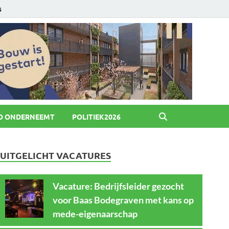
6
O ONDERNEEMT
POLITIEK2026
UITGELICHT VACATURES
Vacature: Bedrijfsleider gezocht
voor Baas Bodegraven met kans op
mede-eigenaarschap