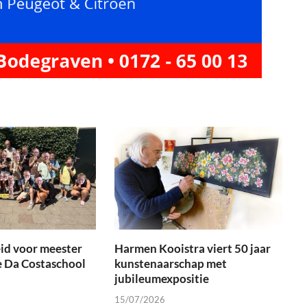
id voor meester
Harmen Kooistra viert 50 jaar
e Da Costaschool
kunstenaarschap met
jubileumexpositie
15/07/2026