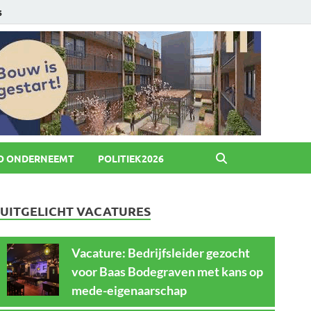
6
O ONDERNEEMT
POLITIEK2026
UITGELICHT VACATURES
Vacature: Bedrijfsleider gezocht
voor Baas Bodegraven met kans op
mede-eigenaarschap