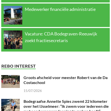
Medewerker financiële administratie
Vacature: CDA Bodegraven-Reeuwijk
zoekt fractiesecretaris
REBO INTEREST
Groots afscheid voor meester Robert van de Da
Costaschool
15/07/2026
Bodegraafse Annette Spies zwemt 22 kilometer
over het IJsselmeer: “Ik zwem voor iedereen die