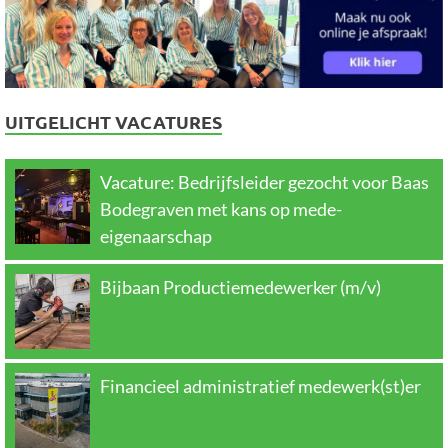
UITGELICHT VACATURES
Vacature: Bedrijfsleider gezocht voor Baas
Bodegraven met kans op mede-
eigenaarschap
Bijbaan Productiemedewerker (m/v)
Financieel administratief medewerk(st)er