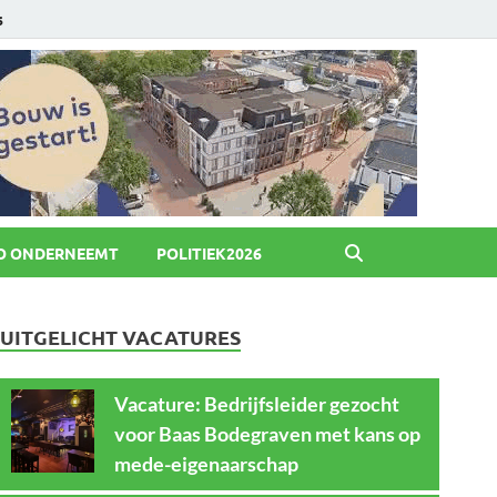
6
O ONDERNEEMT
POLITIEK2026
UITGELICHT VACATURES
Vacature: Bedrijfsleider gezocht
voor Baas Bodegraven met kans op
mede-eigenaarschap