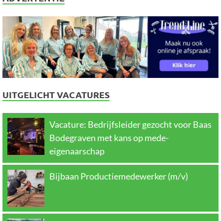
UITGELICHT VACATURES
Vacature: Bedrijfsleider gezocht voor Baas
Bodegraven met kans op mede-
eigenaarschap
Bijbaan Productiemedewerker (m/v)