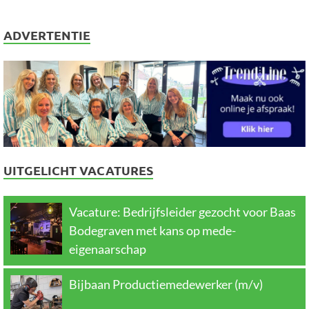
ADVERTENTIE
UITGELICHT VACATURES
Vacature: Bedrijfsleider gezocht voor Baas
Bodegraven met kans op mede-
eigenaarschap
Bijbaan Productiemedewerker (m/v)