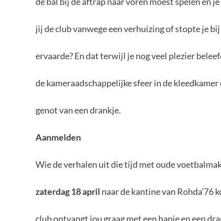
de bal bij de aftrap naar voren moest spelen en j
jij de club vanwege een verhuizing of stopte je b
ervaarde? En dat terwijl je nog veel plezier beleef
de kameraadschappelijke sfeer in de kleedkamer e
genot van een drankje.
Aanmelden
Wie de verhalen uit die tijd met oude voetbalma
zaterdag 18 april
naar de kantine van Rohda’76 k
club ontvangt jou graag met een hapje en een dra