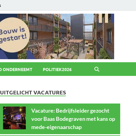
6
O ONDERNEEMT
POLITIEK2026
UITGELICHT VACATURES
Vacature: Bedrijfsleider gezocht
voor Baas Bodegraven met kans op
mede-eigenaarschap