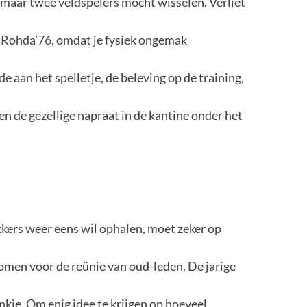
e maar twee veldspelers mocht wisselen. Verliet
ij Rohda’76, omdat je fysiek ongemak
de aan het spelletje, de beleving op de training,
n de gezellige napraat in de kantine onder het
kkers weer eens wil ophalen, moet zeker op
omen voor de reünie van oud-leden. De jarige
nkje. Om enig idee te krijgen op hoeveel