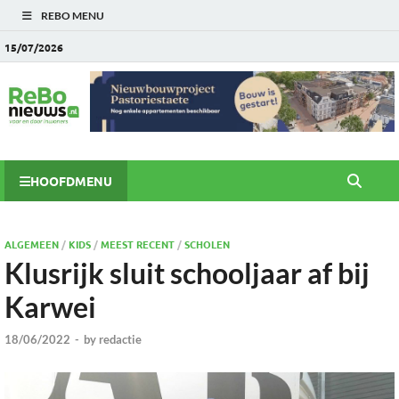
REBO MENU
15/07/2026
HOOFDMENU
ALGEMEEN
/
KIDS
/
MEEST RECENT
/
SCHOLEN
Klusrijk sluit schooljaar af bij
Karwei
18/06/2022
-
by
redactie