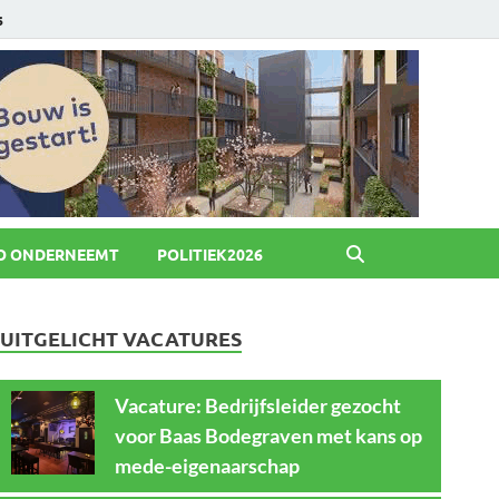
6
O ONDERNEEMT
POLITIEK2026
UITGELICHT VACATURES
Vacature: Bedrijfsleider gezocht
voor Baas Bodegraven met kans op
mede-eigenaarschap