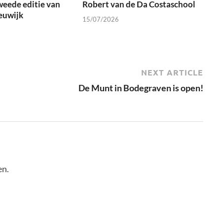
weede editie van
Robert van de Da Costaschool
euwijk
15/07/2026
NEXT ARTICLE
De Munt in Bodegraven is open!
en.