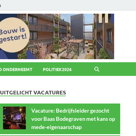
6
O ONDERNEEMT
POLITIEK2026
UITGELICHT VACATURES
Vacature: Bedrijfsleider gezocht
voor Baas Bodegraven met kans op
mede-eigenaarschap