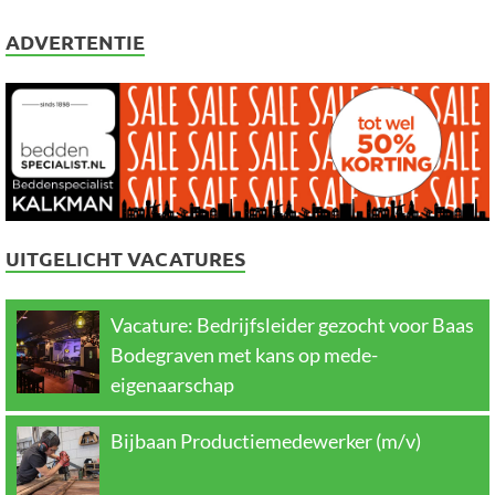
ADVERTENTIE
UITGELICHT VACATURES
Vacature: Bedrijfsleider gezocht voor Baas
Bodegraven met kans op mede-
eigenaarschap
Bijbaan Productiemedewerker (m/v)