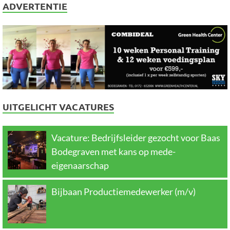
ADVERTENTIE
UITGELICHT VACATURES
Vacature: Bedrijfsleider gezocht voor Baas
Bodegraven met kans op mede-
eigenaarschap
Bijbaan Productiemedewerker (m/v)