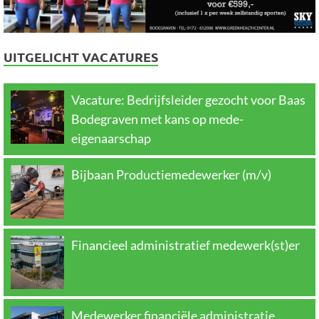
UITGELICHT VACATURES
Vacature: Bedrijfsleider gezocht voor Baas
Bodegraven met kans op mede-
eigenaarschap
Bijbaan Productiemedewerker (m/v)
Financieel administratief medewerk(st)er
Medewerker financiële administratie