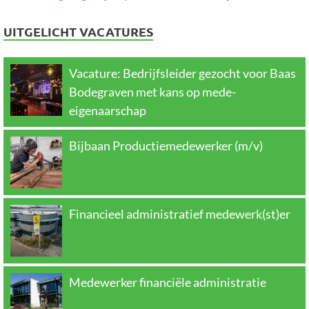
UITGELICHT VACATURES
Vacature: Bedrijfsleider gezocht voor Baas
Bodegraven met kans op mede-
eigenaarschap
Bijbaan Productiemedewerker (m/v)
Financieel administratief medewerk(st)er
Medewerker financiële administratie