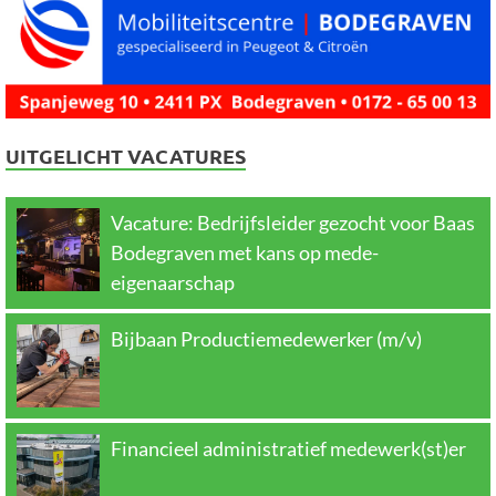
UITGELICHT VACATURES
Vacature: Bedrijfsleider gezocht voor Baas
Bodegraven met kans op mede-
eigenaarschap
Bijbaan Productiemedewerker (m/v)
Financieel administratief medewerk(st)er