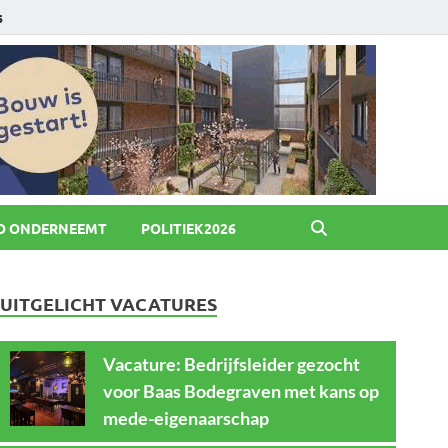
6
O ONDERNEEMT
POLITIEK2026
UITGELICHT VACATURES
Vacature: Bedrijfsleider gezocht
voor Baas Bodegraven met kans op
mede-eigenaarschap