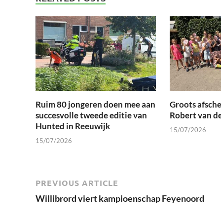
Ruim 80 jongeren doen mee aan
Groots afsche
succesvolle tweede editie van
Robert van d
Hunted in Reeuwijk
15/07/2026
15/07/2026
PREVIOUS ARTICLE
Willibrord viert kampioenschap Feyenoord