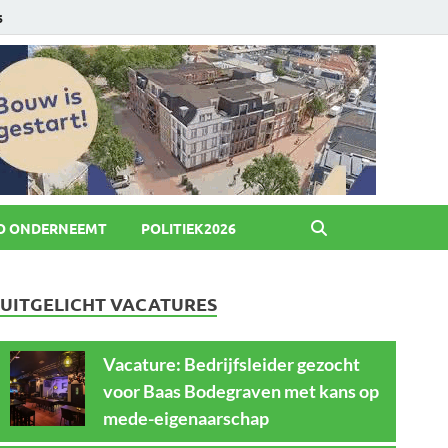
6
O ONDERNEEMT
POLITIEK2026
UITGELICHT VACATURES
Vacature: Bedrijfsleider gezocht
voor Baas Bodegraven met kans op
mede-eigenaarschap