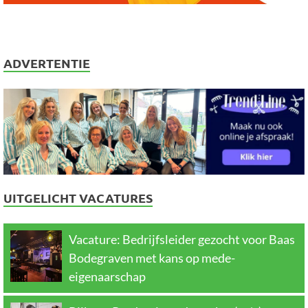
ADVERTENTIE
UITGELICHT VACATURES
Vacature: Bedrijfsleider gezocht voor Baas
Bodegraven met kans op mede-
eigenaarschap