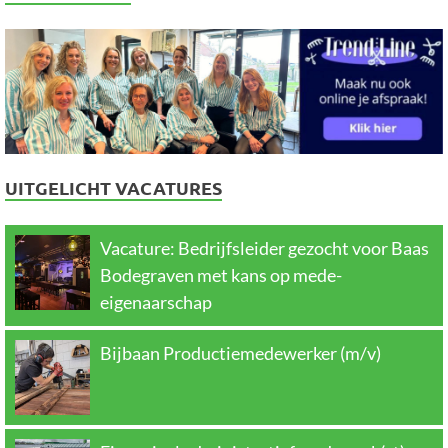
UITGELICHT VACATURES
Vacature: Bedrijfsleider gezocht voor Baas
Bodegraven met kans op mede-
eigenaarschap
Bijbaan Productiemedewerker (m/v)